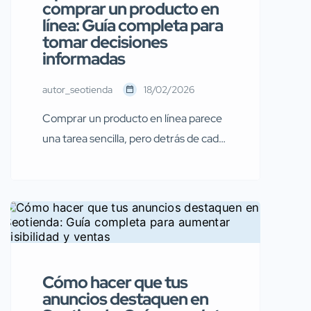
comprar un producto en
línea: Guía completa para
tomar decisiones
informadas
autor_seotienda
18/02/2026
Comprar un producto en línea parece
una tarea sencilla, pero detrás de cada
elección de compra, existe una serie
de factores importantes que se deben
considerar. A menudo, nos dejamos
llevar por las opiniones de los demás, el
marketing brillante o incluso por la
moda, sin darnos cuenta de que no
Cómo hacer que tus
siempre estamos eligiendo lo […]
anuncios destaquen en