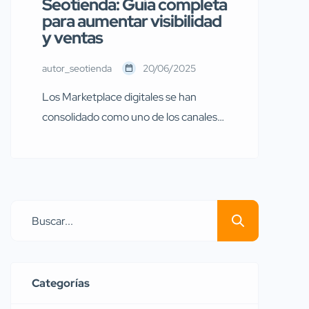
Seotienda: Guía completa
para aumentar visibilidad
y ventas
autor_seotienda
20/06/2025
Los Marketplace digitales se han
consolidado como uno de los canales
más poderosos para la venta de
productos y servicios. Seotienda.com
no es la excepción, por lo que
concentra miles de anuncios de
usuarios activos diariamente buscando
desde electrónicos hasta muebles,
pasando por ropa, vehículos y
servicios. Sin embargo, el éxito en las
Categorías
publicaciones no […]