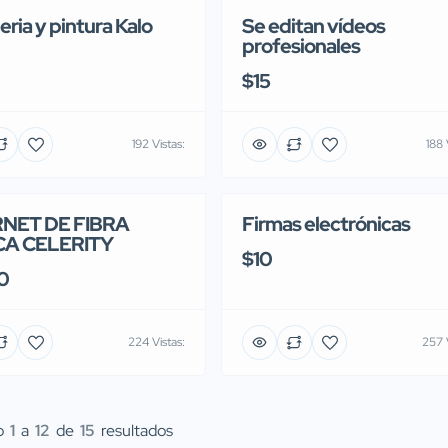
ria y pintura Kalo
Se editan vídeos
profesionales
$15
192 Vistas:
188 
RNET DE FIBRA
Firmas electrónicas
CA CELERITY
$10
0
224 Vistas:
257 V
o
1
a
12
de
15
resultados