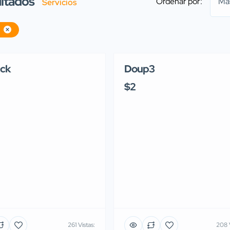
ltados
Ordenar por:
Má
Servicios
ck
Doup3
$2
261 Vistas:
208 V