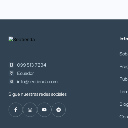
Inf
Sob
099 513 7234
Pre
Ecuador
Publ
info@seotienda.com
Térm
Sigue nuestras redes sociales
Blo
Con