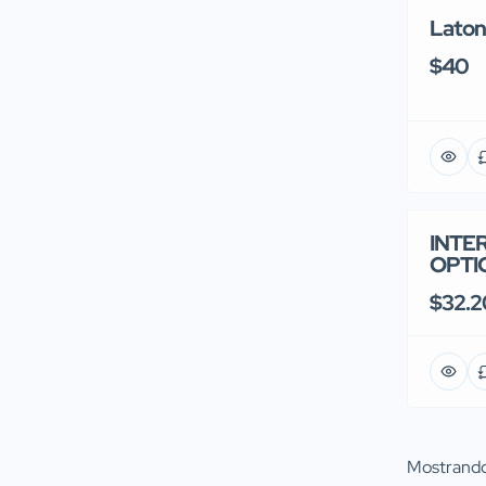
Latone
$40
INTE
OPTI
$32.2
Mostrand