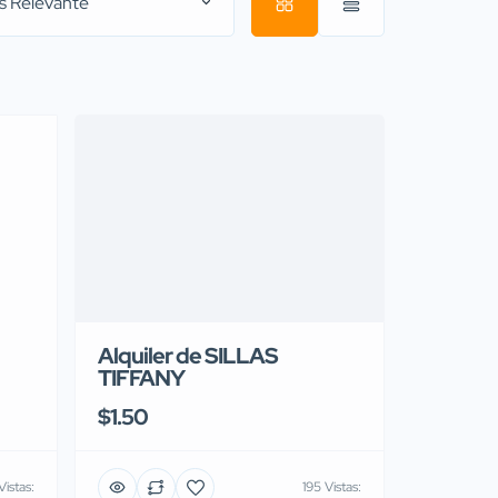
s Relevante
Alquiler de SILLAS
TIFFANY
$1.50
istas:
195 Vistas: