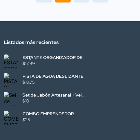
Listados más recientes
ESTANTE ORGANIZADOR DE
BAÑO
$17.99
PISTA DE AGUA DESLIZANTE
$18.75
Set de Jabón Artesanal + Vela
por San Valentín
$10
COMBO EMPRENDEDOR
SKINCARE FACIAL
$25