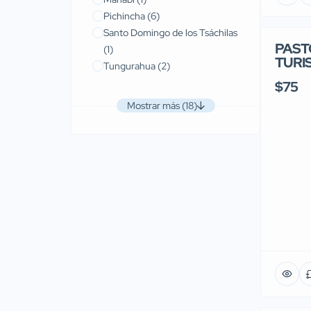
Pichincha
(6)
Santo Domingo de los Tsáchilas
PAST
(1)
TURI
Tungurahua
(2)
$75
Mostrar más (18)