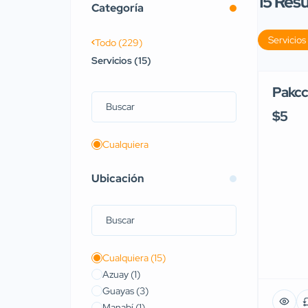
15
Resu
Categoría
Servicios
Todo (229)
Servicios (15)
Pakcc
$5
Cualquiera
Ubicación
Cualquiera
(15)
Azuay
(1)
Guayas
(3)
Manabí
(1)