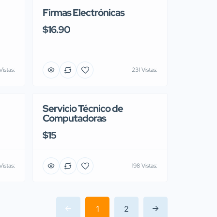
Firmas Electrónicas
$16.90
Vistas:
231 Vistas:
Servicio Técnico de
Computadoras
$15
istas:
198 Vistas:
1
2