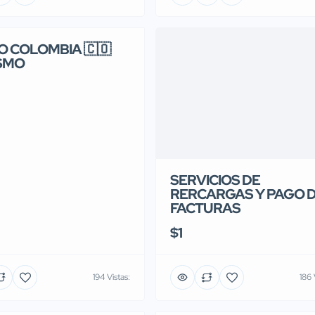
O COLOMBIA 🇨🇴
SMO
SERVICIOS DE
RERCARGAS Y PAGO 
FACTURAS
$1
194 Vistas:
186 