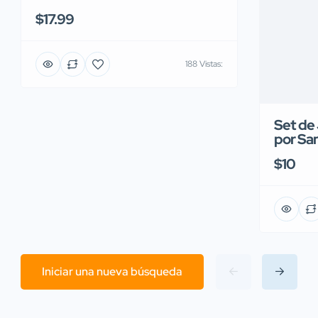
$17.99
188 Vistas:
Set de
por San
$10
Iniciar una nueva búsqueda