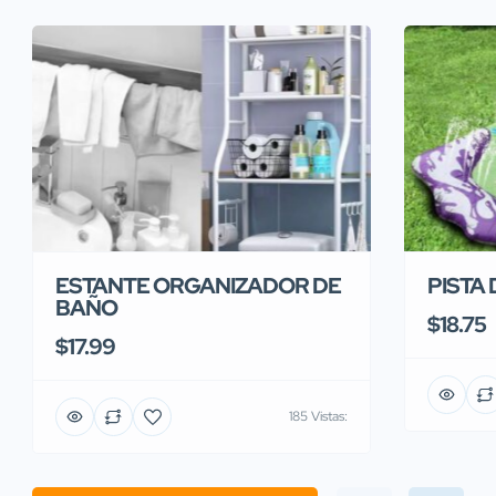
ESTANTE ORGANIZADOR DE
PISTA
BAÑO
$18.75
$17.99
185 Vistas: