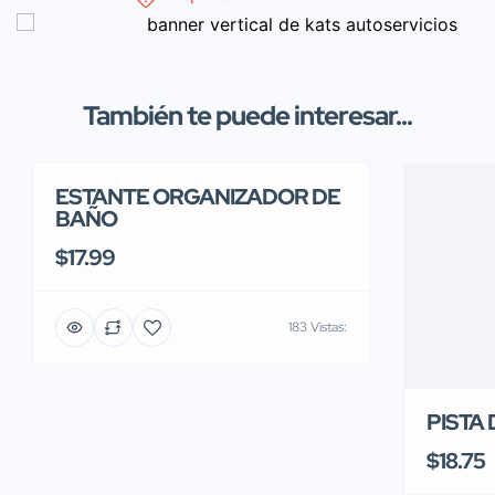
También te puede interesar...
ESTANTE ORGANIZADOR DE
BAÑO
$17.99
183 Vistas:
PISTA
$18.75