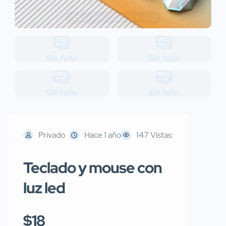
Sin foto
Sin foto
Sin foto
Sin foto
Privado
Hace 1 año
147 Vistas:
Teclado y mouse con
luz led
$18