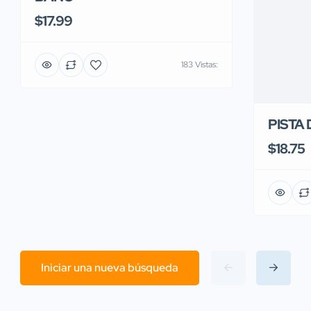
$17.99
183 Vistas:
PISTA
$18.75
Iniciar una nueva búsqueda