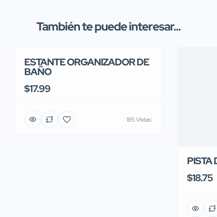
También te puede interesar...
ESTANTE ORGANIZADOR DE
BAÑO
$17.99
185 Vistas:
PISTA
$18.75