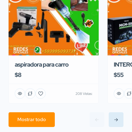
aspiradora para carro
INTER
$8
$55
208 Vistas:
Mostrar todo