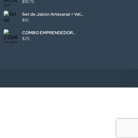
$18.75
Set de Jabón Artesanal + Vela
por San Valentín
$10
COMBO EMPRENDEDOR
SKINCARE FACIAL
$25