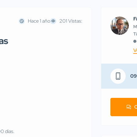
F
Hace 1 año
201 Vistas:
M
as
V
09
C
0 días.