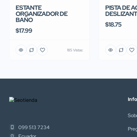
ESTANTE
PISTA DE 
ORGANIZADOR DE
DESLIZAN
BAÑO
$18.75
$17.99
185 Vistas:
Inf
Sob
099 513 7234
Pre
Ecuador