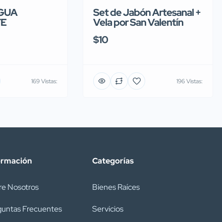
AGUA
Set de Jabón Artesanal +
TE
Vela por San Valentín
$10
169 Vistas:
196 Vistas:
ormación
Categorías
re Nosotros
Bienes Raíces
guntas Frecuentes
Servicios