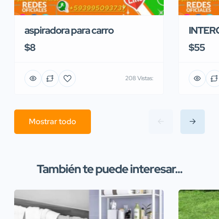
aspiradora para carro
INTER
$8
$55
208 Vistas:
Mostrar todo
También te puede interesar...